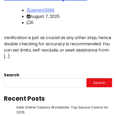
admin13088
August 7, 2025
0
Verification is just as crucial as any other step, hence
double checking for accuracy is recommended. You
can set limits, self-exclude, or seek assistance from
[…]
Search
Search
Recent Posts
Safe Online Casinos Worldwide ️ Top Secure Casino for
2025