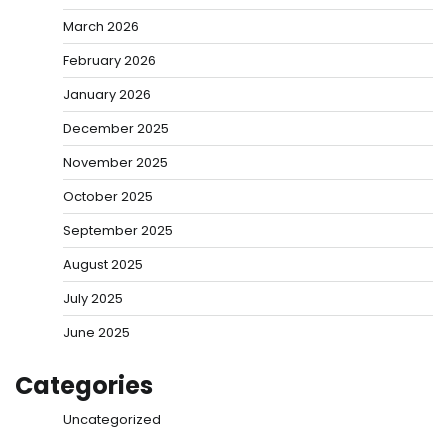
March 2026
February 2026
January 2026
December 2025
November 2025
October 2025
September 2025
August 2025
July 2025
June 2025
Categories
Uncategorized