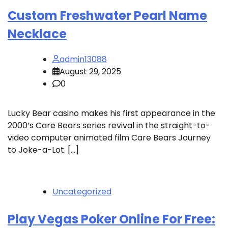
Custom Freshwater Pearl Name
Necklace
admin13088
August 29, 2025
0
Lucky Bear casino makes his first appearance in the
2000’s Care Bears series revival in the straight-to-
video computer animated film Care Bears Journey
to Joke-a-Lot. […]
Uncategorized
Play Vegas Poker Online For Free: