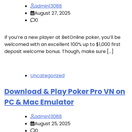
admin13088
August 27, 2025
0
If you’re a new player at BetOnline poker, you’ll be
welcomed with an excellent 100% up to $1,000 first
deposit welcome bonus. Though, make sure […]
Uncategorized
Download & Play Poker Pro VN on
PC & Mac Emulator
admin13088
August 25, 2025
0