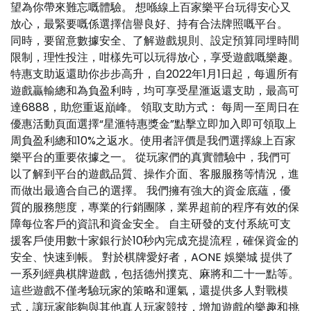
望為你帶來難忘嘅體驗。 想喺線上百家樂平台玩得安心又
放心，最緊要嘅係選擇信譽良好、持有合法牌照嘅平台。
同時，要留意數據安全、了解遊戲規則、設定預算同埋時間
限制，理性投注，咁樣先可以玩得放心，享受遊戲嘅樂趣。
特惠支助返還助你步步高升，自2022年1月1日起，每週所有
遊戲贏輸總和為負盈利時，均可享受星滙返還支助，最高可
達6888，助您重返巔峰。 領取支助方式： 每周一至周日在
優惠活動頁面選擇“星滙特惠獎金”點擊立即加入即可領取上
周負盈利總和10%之返水。使用者評價是我們選擇線上百家
樂平台的重要依據之一。 從玩家們的真實體驗中，我們可
以了解到平台的遊戲品質、操作介面、客服服務等情況，進
而做出最適合自己的選擇。 我們擁有強大的資金底蘊，優
質的服務態度，專業的行銷團隊，業界超前的程序有效的保
障每位客戶的資訊和資金安全。 自主研發的支付系統可支
援客戶使用數十家銀行於10秒內完成充提流程，確保資金的
安全、快速到帳。 對於棋牌愛好者，AONE 娛樂城 提供了
一系列經典棋牌遊戲，包括德州撲克、麻將和二十一點等。
這些遊戲不僅考驗玩家的策略和運氣，還提供多人對戰模
式，讓玩家能夠與其他真人玩家競技，增加遊戲的樂趣和挑